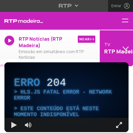
Entrar
RTP Notícias (RTP
NO AR
TV
Madeira)
RTP Madei
Emissão em simultâneo com RTP
Notícias
ERRO
204
HLS.JS FATAL ERROR - NETWORK
ERROR
ESTE CONTEÚDO ESTÁ NESTE
MOMENTO INDISPONÍVEL