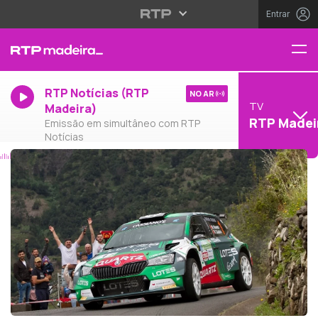
Entrar
RTP Notícias (RTP
NO AR
TV
Madeira)
RTP Madei
Emissão em simultâneo com RTP
Notícias