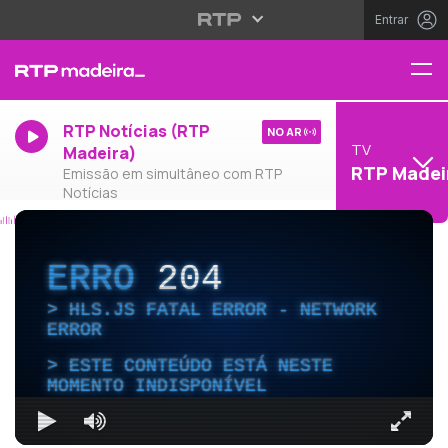
Entrar
RTP Notícias (RTP
NO AR
TV
Madeira)
RTP Madei
Emissão em simultâneo com RTP
Notícias
ERRO
204
HLS.JS FATAL ERROR - NETWORK
ERROR
ESTE CONTEÚDO ESTÁ NESTE
MOMENTO INDISPONÍVEL