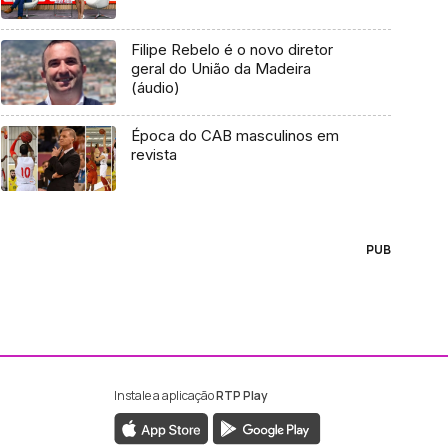
Filipe Rebelo é o novo diretor
geral do União da Madeira
(áudio)
Época do CAB masculinos em
revista
PUB
Instale a aplicação
RTP Play
ebook da RTP Madeira
nstagram da RTP Madeira