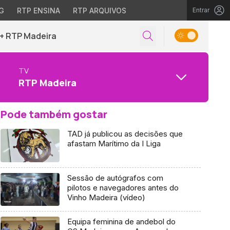
G
RTP ENSINA
RTP ARQUIVOS
Entrar
+ RTP Madeira
TV
RTP Madeira
Pode também gostar
TAD já publicou as decisões que
afastam Marítimo da I Liga
Sessão de autógrafos com
pilotos e navegadores antes do
Vinho Madeira (vídeo)
Equipa feminina de andebol do