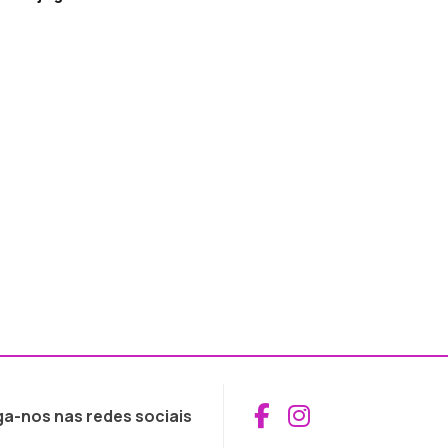
Aceder ao Fac
Aceder ao I
ga-nos nas redes sociais