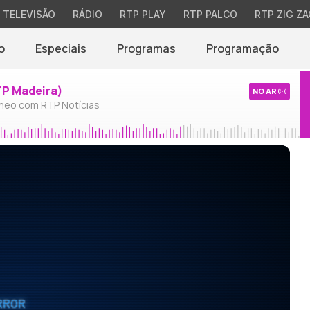
TELEVISÃO
RÁDIO
RTP PLAY
RTP PALCO
RTP ZIG ZA
o
Especiais
Programas
Programação
TP Madeira)
NO AR
neo com RTP Notícias
RROR