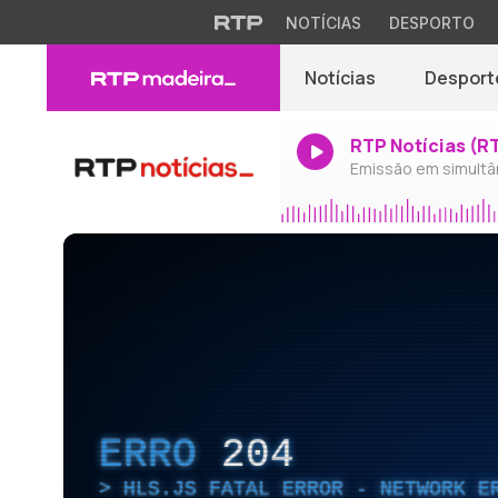
NOTÍCIAS
DESPORTO
Notícias
Desport
RTP Notícias (R
Emissão em simultâ
ERRO
204
HLS.JS FATAL ERROR - NETWORK E