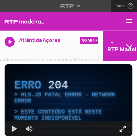
Entrar
Atlântida Açores
NO AR
TV
RTP Madei
ERRO
204
HLS.JS FATAL ERROR - NETWORK
ERROR
ESTE CONTEÚDO ESTÁ NESTE
MOMENTO INDISPONÍVEL