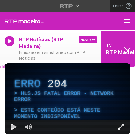
Entrar
RTP Notícias (RTP
NO AR
TV
Madeira)
RTP Madei
Emissão em simultâneo com RTP
Notícias
ERRO
204
HLS.JS FATAL ERROR - NETWORK
ERROR
ESTE CONTEÚDO ESTÁ NESTE
MOMENTO INDISPONÍVEL