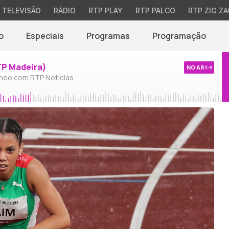
TELEVISÃO
RÁDIO
RTP PLAY
RTP PALCO
RTP ZIG ZA
o
Especiais
Programas
Programação
TP Madeira)
NO AR
neo com RTP Notícias