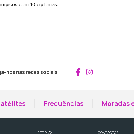
límpicos com 10 diplomas.
Aceder ao Fac
Aceder ao I
ga-nos nas redes sociais
atélites
Frequências
Moradas e
RTP PLAY
CONTACTOS