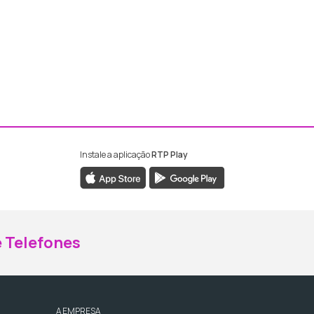
Instale a aplicação
RTP Play
ebook da RTP Madeira
nstagram da RTP Madeira
 Telefones
A EMPRESA