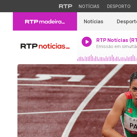
NOTÍCIAS
DESPORTO
Notícias
Desport
RTP Notícias (R
Emissão em simultâ