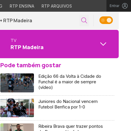
G
RTP ENSINA
RTP ARQUIVOS
Entrar
+ RTP Madeira
TV
RTP Madeira
Pode também gostar
Edição 66 da Volta à Cidade do
Funchal é a maior de sempre
(vídeo)
Juniores do Nacional vencem
Futebol Benfica por 1-0
Ribeira Brava quer trazer pontos