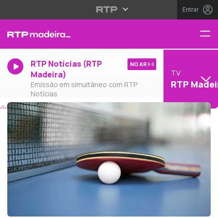
Entrar
RTP Notícias (RTP
NO AR
TV
Madeira)
RTP Madei
Emissão em simultâneo com RTP
Notícias