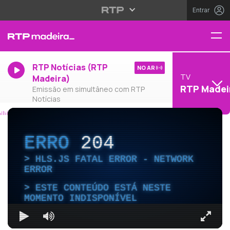
Entrar
RTP Notícias (RTP
NO AR
TV
Madeira)
RTP Madei
Emissão em simultâneo com RTP
Notícias
ERRO
204
HLS.JS FATAL ERROR - NETWORK
ERROR
ESTE CONTEÚDO ESTÁ NESTE
MOMENTO INDISPONÍVEL