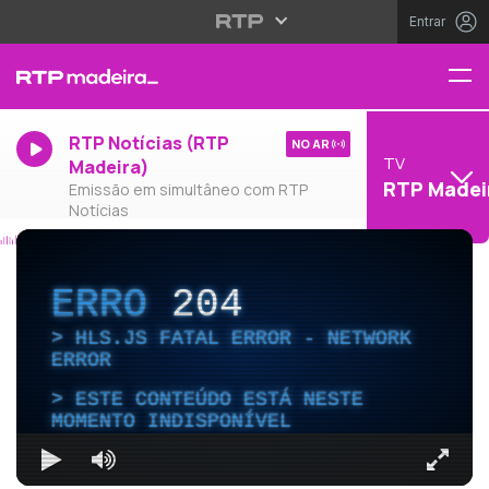
Entrar
RTP Notícias (RTP
NO AR
TV
Madeira)
RTP Madei
Emissão em simultâneo com RTP
Notícias
ERRO
204
HLS.JS FATAL ERROR - NETWORK
ERROR
ESTE CONTEÚDO ESTÁ NESTE
MOMENTO INDISPONÍVEL