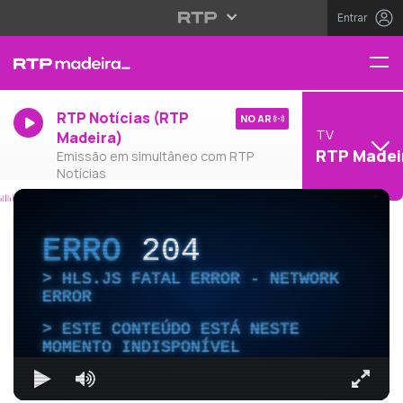
Entrar
RTP Notícias (RTP
NO AR
TV
Madeira)
RTP Madei
Emissão em simultâneo com RTP
Notícias
ERRO
204
HLS.JS FATAL ERROR - NETWORK
ERROR
ESTE CONTEÚDO ESTÁ NESTE
MOMENTO INDISPONÍVEL