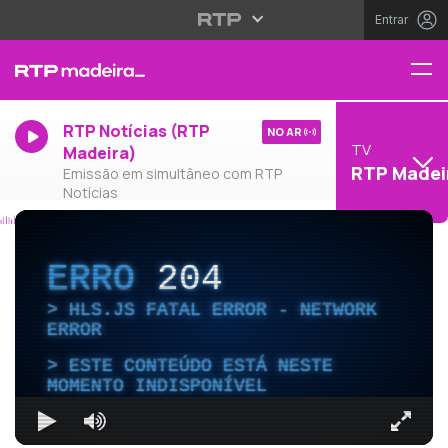
Entrar
RTP Notícias (RTP
NO AR
TV
Madeira)
RTP Madei
Emissão em simultâneo com RTP
Notícias
ERRO
204
HLS.JS FATAL ERROR - NETWORK
ERROR
ESTE CONTEÚDO ESTÁ NESTE
MOMENTO INDISPONÍVEL