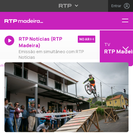
Entrar
RTP Notícias (RTP
NO AR
TV
Madeira)
RTP Madei
Emissão em simultâneo com RTP
Notícias