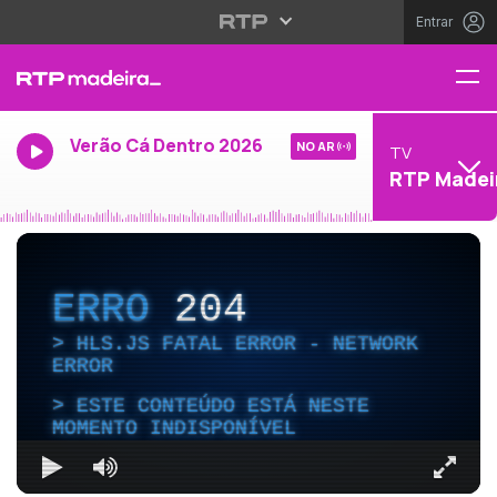
Entrar
Verão Cá Dentro 2026
NO AR
TV
RTP Madei
ERRO
204
HLS.JS FATAL ERROR - NETWORK
ERROR
ESTE CONTEÚDO ESTÁ NESTE
MOMENTO INDISPONÍVEL