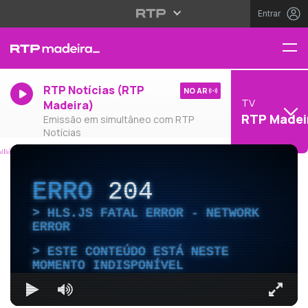
Entrar
RTP Notícias (RTP
NO AR
TV
Madeira)
RTP Madei
Emissão em simultâneo com RTP
Notícias
ERRO
204
HLS.JS FATAL ERROR - NETWORK
ERROR
ESTE CONTEÚDO ESTÁ NESTE
MOMENTO INDISPONÍVEL