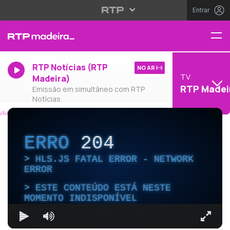
Entrar
RTP Notícias (RTP
NO AR
TV
Madeira)
RTP Madei
Emissão em simultâneo com RTP
Notícias
ERRO
204
HLS.JS FATAL ERROR - NETWORK
ERROR
ESTE CONTEÚDO ESTÁ NESTE
MOMENTO INDISPONÍVEL