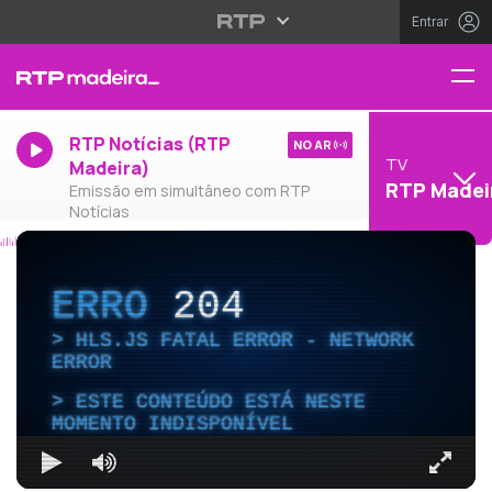
Entrar
RTP Notícias (RTP
NO AR
TV
Madeira)
RTP Madei
Emissão em simultâneo com RTP
Notícias
ERRO
204
HLS.JS FATAL ERROR - NETWORK
ERROR
ESTE CONTEÚDO ESTÁ NESTE
MOMENTO INDISPONÍVEL