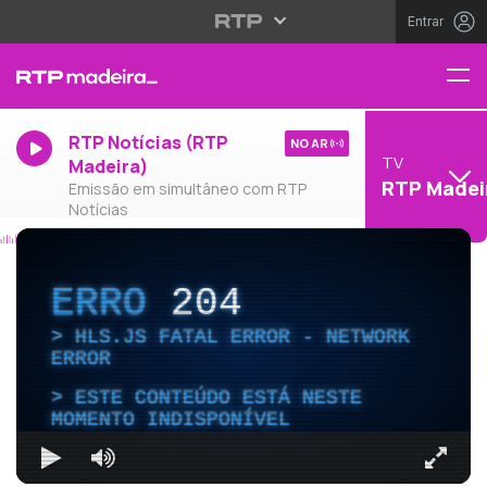
Entrar
RTP Notícias (RTP
NO AR
TV
Madeira)
RTP Madei
Emissão em simultâneo com RTP
Notícias
ERRO
204
HLS.JS FATAL ERROR - NETWORK
ERROR
ESTE CONTEÚDO ESTÁ NESTE
MOMENTO INDISPONÍVEL