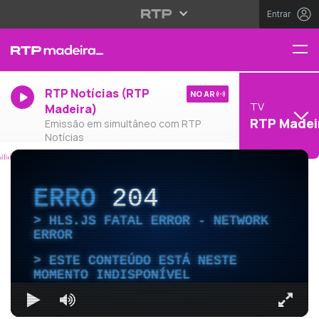
Entrar
RTP Notícias (RTP
NO AR
TV
Madeira)
RTP Madei
Emissão em simultâneo com RTP
Notícias
ERRO
204
HLS.JS FATAL ERROR - NETWORK
ERROR
ESTE CONTEÚDO ESTÁ NESTE
MOMENTO INDISPONÍVEL