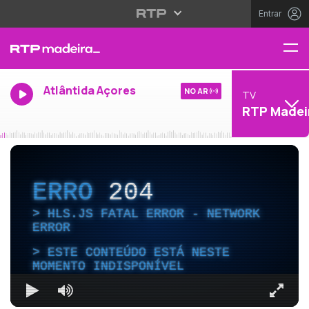
Entrar
Atlântida Açores
NO AR
TV
RTP Madei
ERRO
204
HLS.JS FATAL ERROR - NETWORK
ERROR
ESTE CONTEÚDO ESTÁ NESTE
MOMENTO INDISPONÍVEL