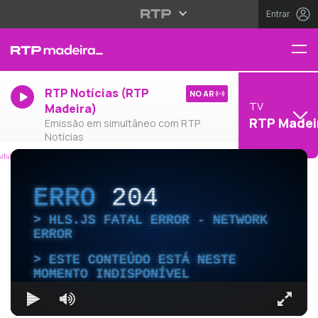
Entrar
RTP Notícias (RTP
NO AR
TV
Madeira)
RTP Madei
Emissão em simultâneo com RTP
Notícias
ERRO
204
HLS.JS FATAL ERROR - NETWORK
ERROR
ESTE CONTEÚDO ESTÁ NESTE
MOMENTO INDISPONÍVEL