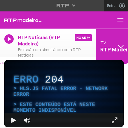
Entrar
RTP Notícias (RTP
NO AR
TV
Madeira)
RTP Madei
Emissão em simultâneo com RTP
Notícias
ERRO
204
HLS.JS FATAL ERROR - NETWORK
ERROR
ESTE CONTEÚDO ESTÁ NESTE
MOMENTO INDISPONÍVEL