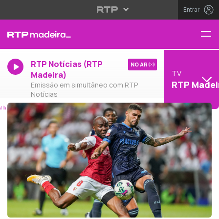
Entrar
RTP Notícias (RTP
NO AR
TV
Madeira)
RTP Madei
Emissão em simultâneo com RTP
Notícias