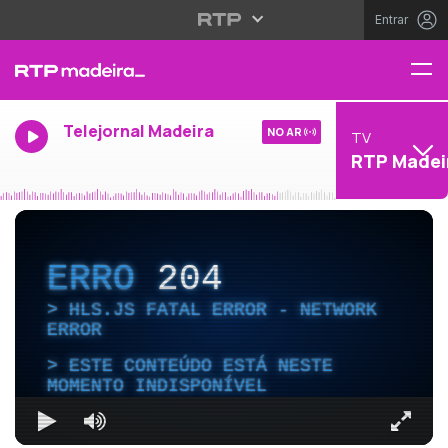
Entrar
Telejornal Madeira
NO AR
TV
RTP Madei
ERRO
204
HLS.JS FATAL ERROR - NETWORK
ERROR
ESTE CONTEÚDO ESTÁ NESTE
MOMENTO INDISPONÍVEL