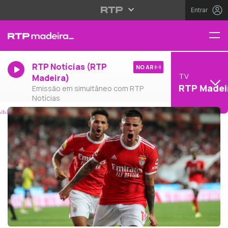
Entrar
RTP Notícias (RTP
NO AR
TV
Madeira)
RTP Madei
Emissão em simultâneo com RTP
Notícias