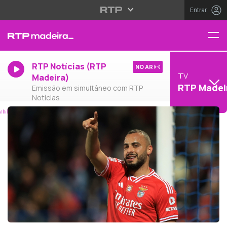
Entrar
RTP Notícias (RTP
NO AR
TV
Madeira)
RTP Madei
Emissão em simultâneo com RTP
Notícias