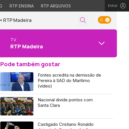
G
RTP ENSINA
RTP ARQUIVOS
Entrar
+ RTP Madeira
TV
RTP Madeira
Pode também gostar
Fontes acredita na demissão de
Pereira à SAD do Marítimo
(vídeo)
Nacional divide pontos com
Santa Clara
Castigado Cristiano Ronaldo