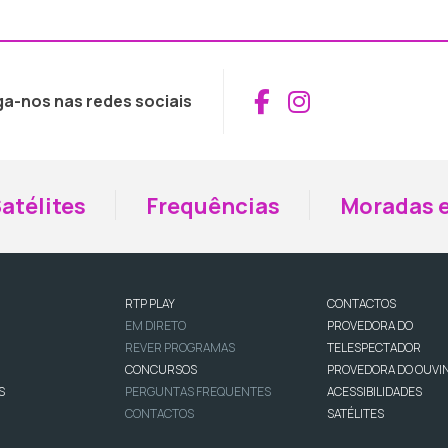
Aceder ao Fac
Aceder ao I
ga-nos nas redes sociais
atélites
Frequências
Moradas e
RTP PLAY
CONTACTOS
EM DIRETO
PROVEDORA DO
REVER PROGRAMAS
TELESPECTADOR
CONCURSOS
PROVEDORA DO OUVI
S
PERGUNTAS FREQUENTES
ACESSIBILIDADES
CONTACTOS
SATÉLITES