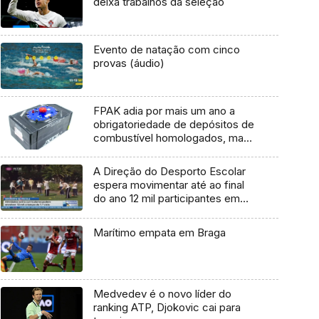
deixa trabalhos da seleção
Evento de natação com cinco
provas (áudio)
FPAK adia por mais um ano a
obrigatoriedade de depósitos de
combustível homologados, mas
para o Rali Vinho Madeira, é
obrigatório por ser prova FIA
A Direção do Desporto Escolar
espera movimentar até ao final
do ano 12 mil participantes em
actividades externas do primeiro
ciclo
Marítimo empata em Braga
Medvedev é o novo líder do
ranking ATP, Djokovic cai para