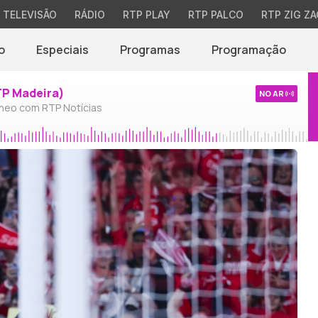
TELEVISÃO
RÁDIO
RTP PLAY
RTP PALCO
RTP ZIG ZA
o
Especiais
Programas
Programação
TP Madeira)
NO AR
neo com RTP Notícias