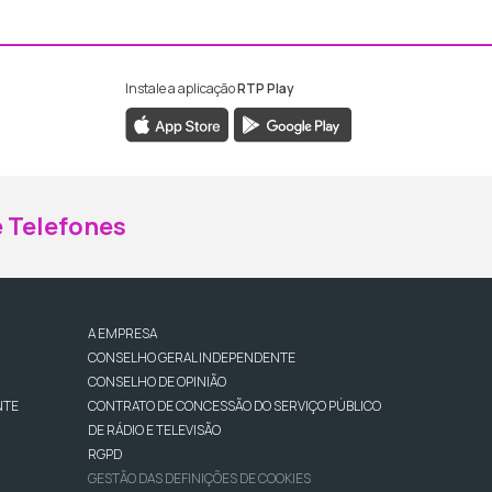
Instale a aplicação
RTP Play
ebook da RTP Madeira
nstagram da RTP Madeira
 Telefones
A EMPRESA
CONSELHO GERAL INDEPENDENTE
CONSELHO DE OPINIÃO
NTE
CONTRATO DE CONCESSÃO DO SERVIÇO PÚBLICO
DE RÁDIO E TELEVISÃO
RGPD
GESTÃO DAS DEFINIÇÕES DE COOKIES