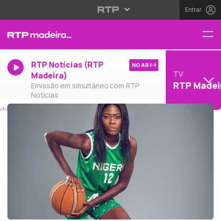
Entrar
RTP Notícias (RTP
NO AR
TV
Madeira)
RTP Madei
Emissão em simultâneo com RTP
Notícias