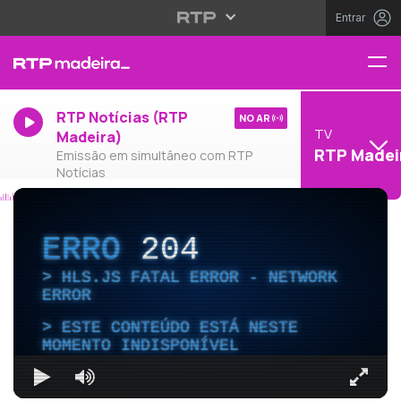
Entrar
RTP Notícias (RTP
NO AR
TV
Madeira)
RTP Madei
Emissão em simultâneo com RTP
Notícias
ERRO
204
HLS.JS FATAL ERROR - NETWORK
ERROR
ESTE CONTEÚDO ESTÁ NESTE
MOMENTO INDISPONÍVEL