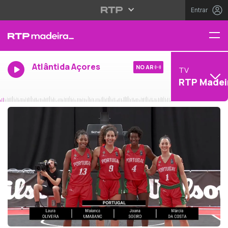
Entrar
Atlântida Açores
NO AR
TV
RTP Madei