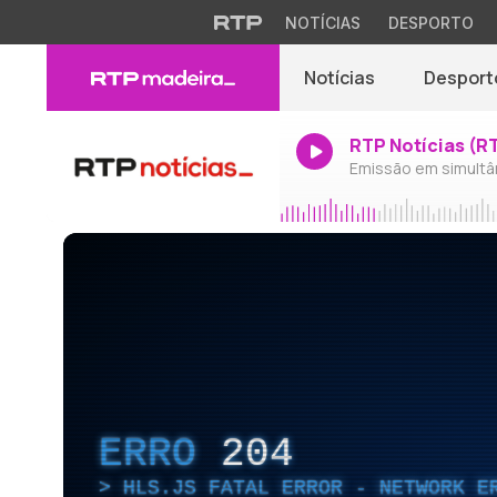
NOTÍCIAS
DESPORTO
Notícias
Desport
RTP Notícias (R
Emissão em simultâ
ERRO
204
HLS.JS FATAL ERROR - NETWORK E