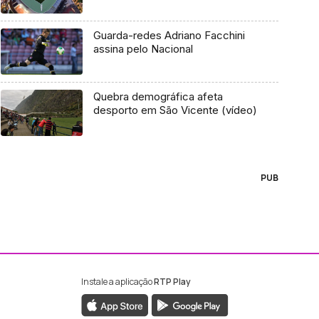
Guarda-redes Adriano Facchini
assina pelo Nacional
Quebra demográfica afeta
desporto em São Vicente (vídeo)
PUB
Instale a aplicação
RTP Play
ebook da RTP Madeira
nstagram da RTP Madeira