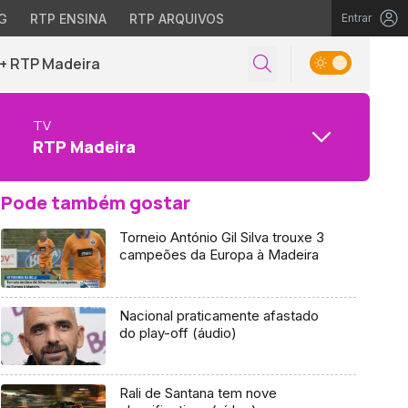
G
RTP ENSINA
RTP ARQUIVOS
Entrar
+ RTP Madeira
TV
RTP Madeira
Pode também gostar
Torneio António Gil Silva trouxe 3
campeões da Europa à Madeira
Nacional praticamente afastado
do play-off (áudio)
Rali de Santana tem nove