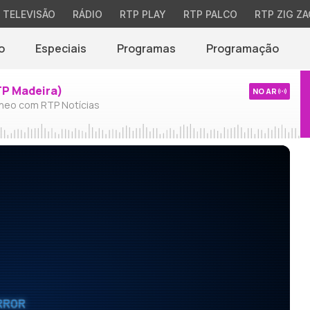
TELEVISÃO
RÁDIO
RTP PLAY
RTP PALCO
RTP ZIG ZA
o
Especiais
Programas
Programação
TP Madeira)
NO AR
neo com RTP Notícias
RROR