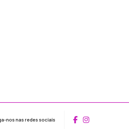
Aceder ao Fac
Aceder ao I
ga-nos nas redes sociais