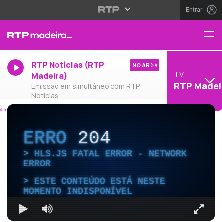
Entrar
RTP Notícias (RTP
NO AR
TV
Madeira)
RTP Madei
Emissão em simultâneo com RTP
Notícias
ERRO
204
HLS.JS FATAL ERROR - NETWORK
ERROR
ESTE CONTEÚDO ESTÁ NESTE
MOMENTO INDISPONÍVEL