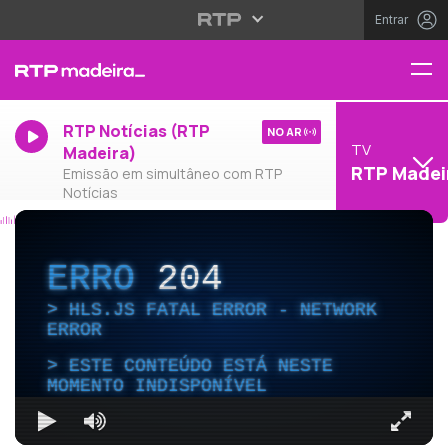
Entrar
RTP Notícias (RTP
NO AR
TV
Madeira)
RTP Madei
Emissão em simultâneo com RTP
Notícias
ERRO
204
HLS.JS FATAL ERROR - NETWORK
ERROR
ESTE CONTEÚDO ESTÁ NESTE
MOMENTO INDISPONÍVEL