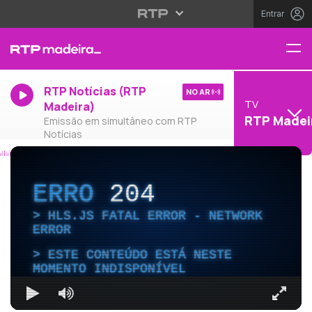
Entrar
RTP Notícias (RTP
NO AR
TV
Madeira)
RTP Madei
Emissão em simultâneo com RTP
Notícias
ERRO
204
HLS.JS FATAL ERROR - NETWORK
ERROR
ESTE CONTEÚDO ESTÁ NESTE
MOMENTO INDISPONÍVEL