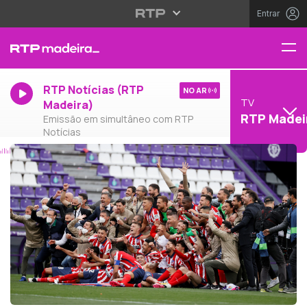
Entrar
RTP Notícias (RTP
NO AR
TV
Madeira)
RTP Madei
Emissão em simultâneo com RTP
Notícias