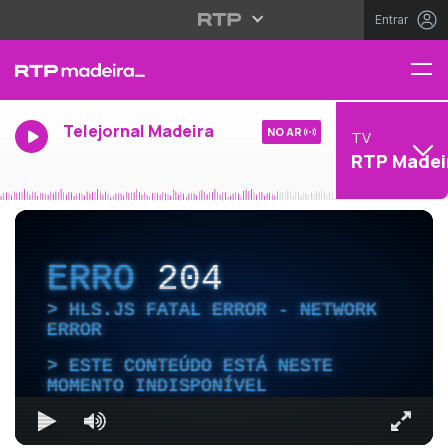
Entrar
Telejornal Madeira
NO AR
TV
RTP Madei
ERRO
204
HLS.JS FATAL ERROR - NETWORK
ERROR
ESTE CONTEÚDO ESTÁ NESTE
MOMENTO INDISPONÍVEL