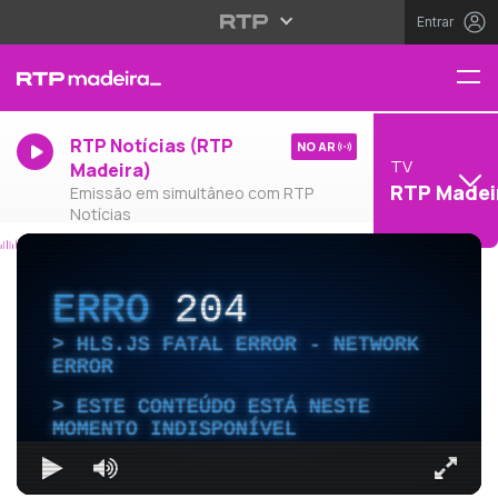
Entrar
RTP Notícias (RTP
NO AR
TV
Madeira)
RTP Madei
Emissão em simultâneo com RTP
Notícias
ERRO
204
HLS.JS FATAL ERROR - NETWORK
ERROR
ESTE CONTEÚDO ESTÁ NESTE
MOMENTO INDISPONÍVEL