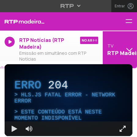
Entrar
RTP Notícias (RTP
NO AR
TV
Madeira)
RTP Madei
Emissão em simultâneo com RTP
Notícias
ERRO
204
HLS.JS FATAL ERROR - NETWORK
ERROR
ESTE CONTEÚDO ESTÁ NESTE
MOMENTO INDISPONÍVEL