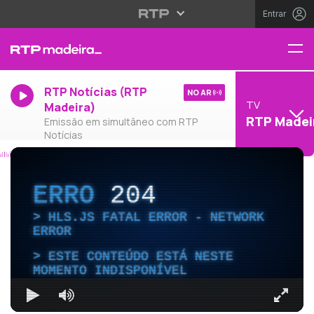
Entrar
RTP Notícias (RTP
NO AR
TV
Madeira)
RTP Madei
Emissão em simultâneo com RTP
Notícias
ERRO
204
HLS.JS FATAL ERROR - NETWORK
ERROR
ESTE CONTEÚDO ESTÁ NESTE
MOMENTO INDISPONÍVEL