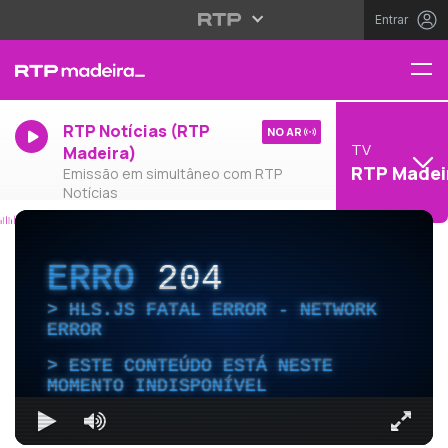
Entrar
RTP Notícias (RTP
NO AR
TV
Madeira)
RTP Madei
Emissão em simultâneo com RTP
Notícias
ERRO
204
HLS.JS FATAL ERROR - NETWORK
ERROR
ESTE CONTEÚDO ESTÁ NESTE
MOMENTO INDISPONÍVEL