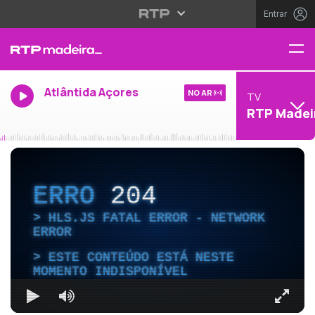
Entrar
Atlântida Açores
NO AR
TV
RTP Madei
ERRO
204
HLS.JS FATAL ERROR - NETWORK
ERROR
ESTE CONTEÚDO ESTÁ NESTE
MOMENTO INDISPONÍVEL