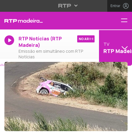
Entrar
RTP Notícias (RTP
NO AR
TV
Madeira)
RTP Madei
Emissão em simultâneo com RTP
Notícias