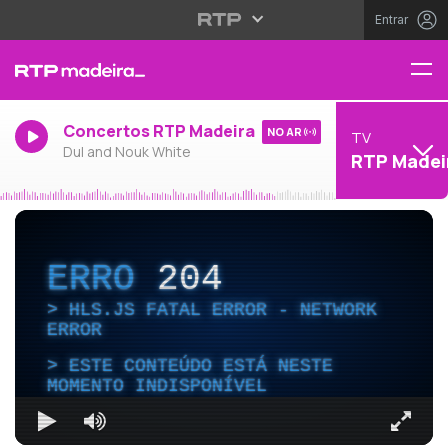
Entrar
Concertos RTP Madeira
NO AR
TV
Dul and Nouk White
RTP Madei
ERRO
204
HLS.JS FATAL ERROR - NETWORK
ERROR
ESTE CONTEÚDO ESTÁ NESTE
MOMENTO INDISPONÍVEL