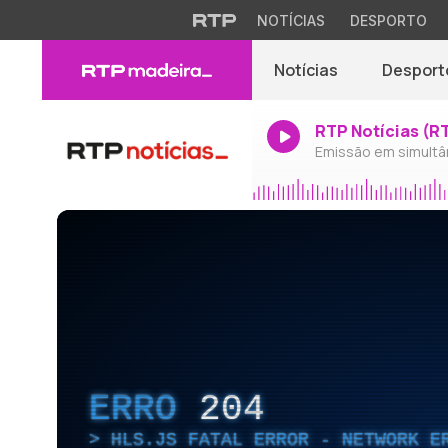
NOTÍCIAS
DESPORTO
Notícias
Desport
RTP Notícias (R
Emissão em simultâ
ERRO
204
HLS.JS FATAL ERROR - NETWORK E