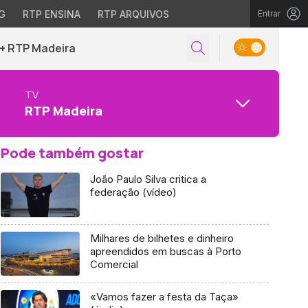
G
RTP ENSINA
RTP ARQUIVOS
Entrar
+ RTP Madeira
TV
RTP Madeira
Pode também gostar
João Paulo Silva critica a
federação (vídeo)
Milhares de bilhetes e dinheiro
apreendidos em buscas à Porto
Comercial
«Vamos fazer a festa da Taça»