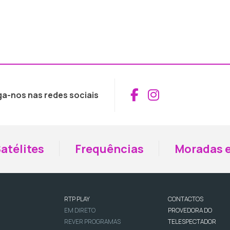
Aceder ao Fac
Aceder ao I
ga-nos nas redes sociais
atélites
Frequências
Moradas e
RTP PLAY
CONTACTOS
EM DIRETO
PROVEDORA DO
REVER PROGRAMAS
TELESPECTADOR