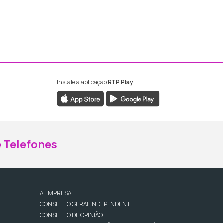
Instale a aplicação
RTP Play
ebook da RTP Madeira
nstagram da RTP Madeira
 Telefones
A EMPRESA
CONSELHO GERAL INDEPENDENTE
CONSELHO DE OPINIÃO