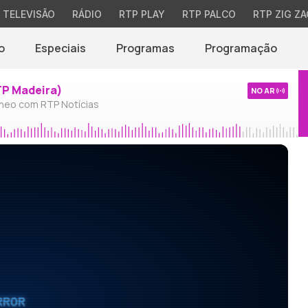
TELEVISÃO
RÁDIO
RTP PLAY
RTP PALCO
RTP ZIG ZA
o
Especiais
Programas
Programação
TP Madeira)
NO AR
neo com RTP Notícias
RROR