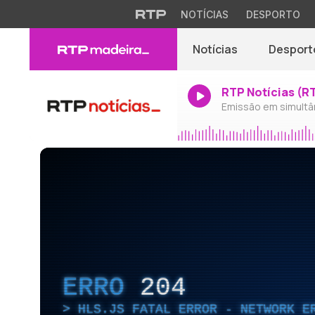
NOTÍCIAS
DESPORTO
Notícias
Desport
RTP Notícias (R
Emissão em simultâ
ERRO
204
HLS.JS FATAL ERROR - NETWORK E