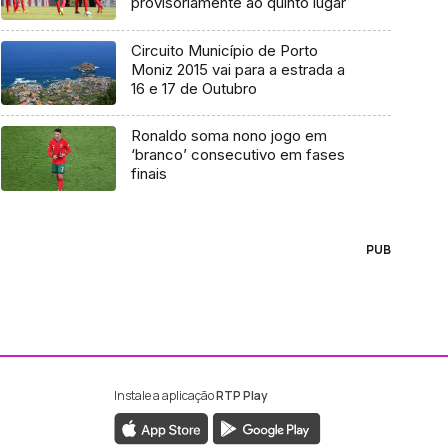
provisoriamente ao quinto lugar
Circuito Município de Porto
Moniz 2015 vai para a estrada a
16 e 17 de Outubro
Ronaldo soma nono jogo em
‘branco’ consecutivo em fases
finais
PUB
Instale a aplicação
RTP Play
ebook da RTP Madeira
nstagram da RTP Madeira