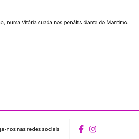
, numa Vitória suada nos penáltis diante do Marítimo.
Aceder ao Fac
Aceder ao I
ga-nos nas redes sociais