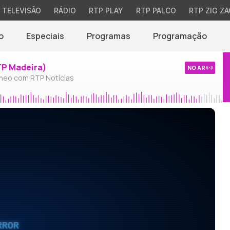
TELEVISÃO
RÁDIO
RTP PLAY
RTP PALCO
RTP ZIG ZA
o
Especiais
Programas
Programação
TP Madeira)
NO AR
neo com RTP Notícias
RROR