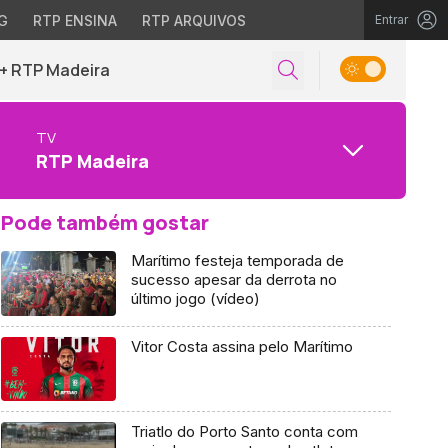
G
RTP ENSINA
RTP ARQUIVOS
Entrar
+ RTP Madeira
TV
RTP Madeira
Pode também gostar
Marítimo festeja temporada de
sucesso apesar da derrota no
último jogo (vídeo)
Vitor Costa assina pelo Marítimo
Triatlo do Porto Santo conta com