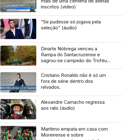
mais de uma centena de atletas
inscritos (vídeo)
“Se pudesse só jogava pela
seleção” (áudio)
Dinarte Nóbrega venceu a
Rampa do Santacruzense e
sagrou-se campeão do Troféu
AMAK 2020 (Vídeo)
Cristiano Ronaldo não é só um
fora de série dentro dos
relvados.
Alexandre Camacho regressa
aos ralis (áudio)
Marítimo empata em casa com
Moreirense e sobre