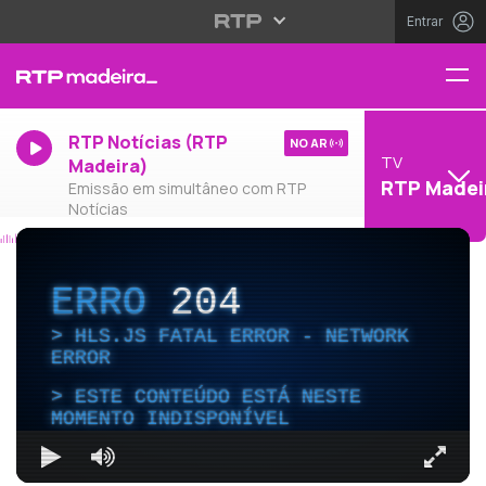
Entrar
RTP Notícias (RTP
NO AR
TV
Madeira)
RTP Madei
Emissão em simultâneo com RTP
Notícias
ERRO
204
HLS.JS FATAL ERROR - NETWORK
ERROR
ESTE CONTEÚDO ESTÁ NESTE
MOMENTO INDISPONÍVEL