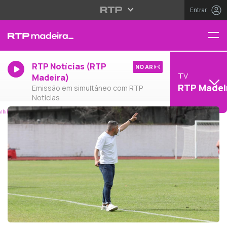
Entrar
RTP Notícias (RTP
NO AR
TV
Madeira)
RTP Madei
Emissão em simultâneo com RTP
Notícias