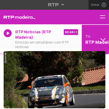
Entrar
RTP Notícias (RTP
NO AR
TV
Madeira)
RTP Madei
Emissão em simultâneo com RTP
Notícias