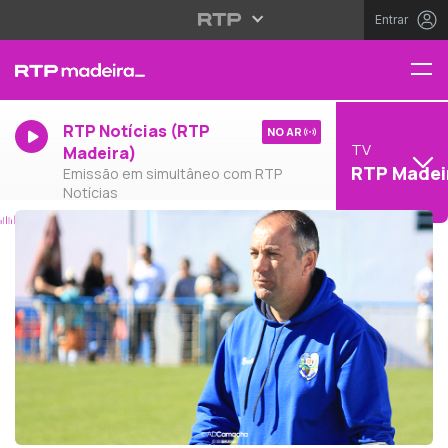
Entrar
RTP Notícias (RTP
NO AR
TV
Madeira)
RTP Madei
Emissão em simultâneo com RTP
Notícias