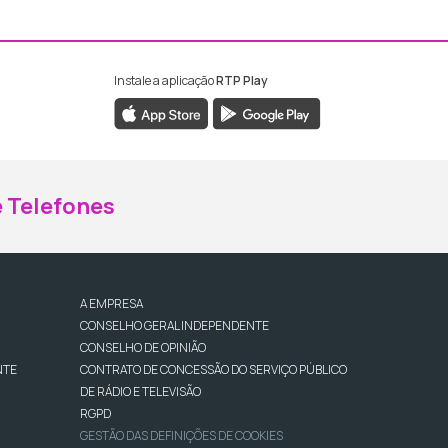
Instale a aplicação
RTP Play
ebook da RTP Madeira
nstagram da RTP Madeira
 Telefones
A EMPRESA
CONSELHO GERAL INDEPENDENTE
CONSELHO DE OPINIÃO
NTE
CONTRATO DE CONCESSÃO DO SERVIÇO PÚBLICO
DE RÁDIO E TELEVISÃO
RGPD
GESTÃO DAS DEFINIÇÕES DE COOKIES