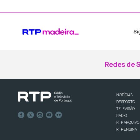
Si
Redes de S
NOTÍCIAS
DESPORTO
TELEVISÃO
RÁDIO
RTP ARQUIVO
RTP ENSINA