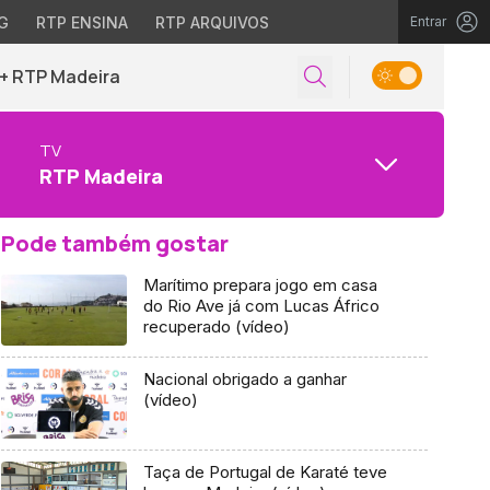
G
RTP ENSINA
RTP ARQUIVOS
Entrar
+ RTP Madeira
TV
RTP Madeira
Pode também gostar
Marítimo prepara jogo em casa
do Rio Ave já com Lucas Áfrico
recuperado (vídeo)
Nacional obrigado a ganhar
(vídeo)
Taça de Portugal de Karaté teve