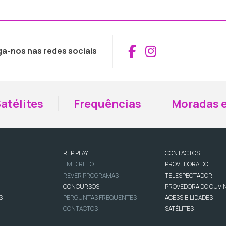
Aceder ao Fac
Aceder ao I
ga-nos nas redes sociais
atélites
Frequências
Moradas e
RTP PLAY
CONTACTOS
EM DIRETO
PROVEDORA DO
REVER PROGRAMAS
TELESPECTADOR
CONCURSOS
PROVEDORA DO OUVI
S
PERGUNTAS FREQUENTES
ACESSIBILIDADES
CONTACTOS
SATÉLITES