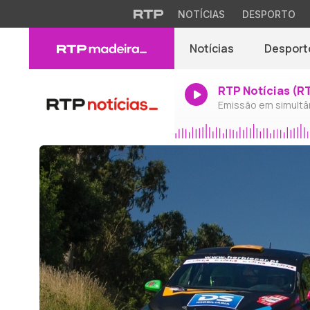
NOTÍCIAS
DESPORTO
Notícias
Desport
RTP Notícias (R
Emissão em simultâ