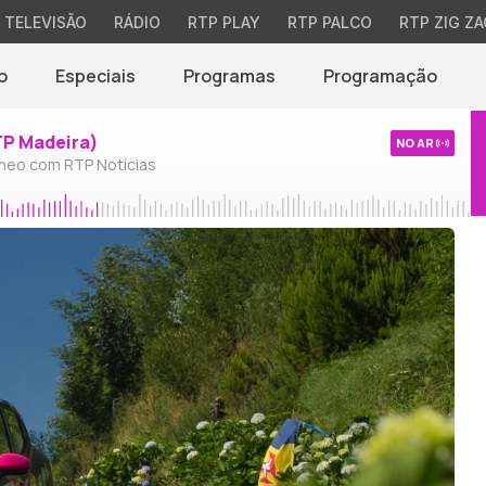
TELEVISÃO
RÁDIO
RTP PLAY
RTP PALCO
RTP ZIG ZA
o
Especiais
Programas
Programação
TP Madeira)
NO AR
neo com RTP Notícias